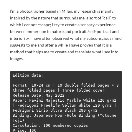
I’m a photographer based in Milan, my research is mainly
inspired by the nature that surrounds me, a sort of “call” to
which I cannot escape; i try to create a sensory experience
between immersion in nature and portrait /self-portrait and
interiority. I have often observed what my subconscious mind
suggests to me and after a while I have proven that it is a
method that helps me to create and translate what I see into
images.
Edition data:

Format: 19×24 cm | 10 double folded pages + 3 
three folded pages | Three folded cover

Release Date: May 2022

Paper: Favini Majestic Marble White 120 g/m2 
| Fedrigoni Freelife Vellum White 120 g/m2 | 
Fedrigoni Sirio Ultra Black 280 g/m2

Binding: Japanese Four-Hole Binding (Yotsume 
Toji)

Circulation: 100 numbered copies

Price: 16€