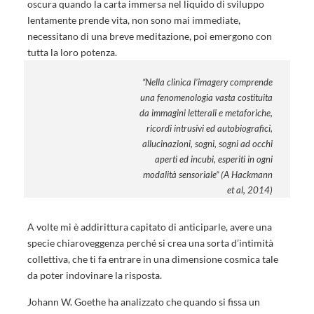
oscura quando la carta immersa nel liquido di sviluppo
lentamente prende vita, non sono mai immediate,
necessitano di una breve meditazione, poi emergono con
tutta la loro potenza.
“Nella clinica l’imagery comprende
una fenomenologia vasta costituita
da immagini letterali e metaforiche,
ricordi intrusivi ed autobiografici,
allucinazioni, sogni, sogni ad occhi
aperti ed incubi, esperiti in ogni
modalità sensoriale” (A Hackmann
et al, 2014)
A volte mi è addirittura capitato di anticiparle, avere una
specie chiaroveggenza perché si crea una sorta d’intimità
collettiva, che ti fa entrare in una dimensione cosmica tale
da poter indovinare la risposta.
Johann W. Goethe ha analizzato che quando si fissa un