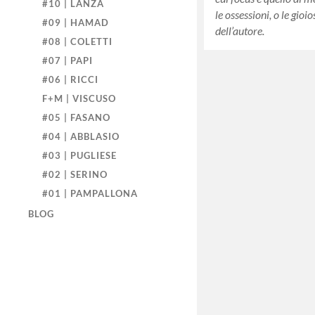
#10 | LANZA
le ossessioni, o le gioio
#09 | HAMAD
dell’autore.
#08 | COLETTI
#07 | PAPI
#06 | RICCI
F+M | VISCUSO
#05 | FASANO
#04 | ABBLASIO
#03 | PUGLIESE
#02 | SERINO
#01 | PAMPALLONA
BLOG