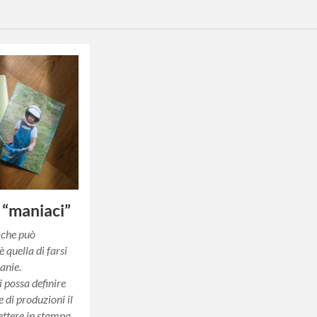
 “maniaci”
 che può
 quella di farsi
anie.
i possa definire
e di produzioni il
mettere in stampa