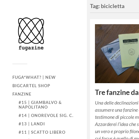
Tag:
bicicletta
FUGA*WHAT? | NEW
BIGCARTEL SHOP
Tre fanzine da
FANZINE
Una delle declinazioni
#15 | GIAMBALVO &
NAPOLITANO
assumere una fanzine è
#14 | ONOREVOLE SIG. C.
testimone di piccole m
Azzarderei l’idea che s
#13 | LANDI
un vero e proprio filon
#11 | SCATTO LIBERO
cui focus è quello di 